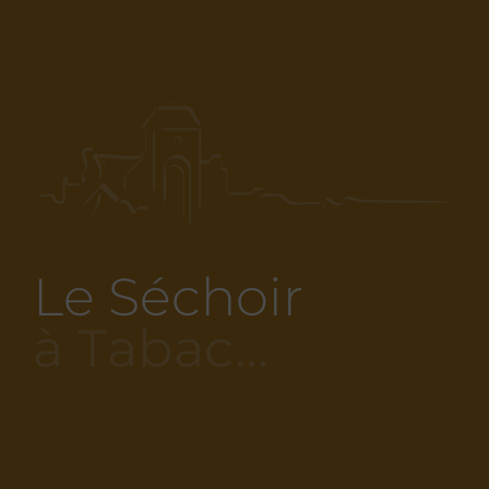
Le Séchoir
à Tabac…