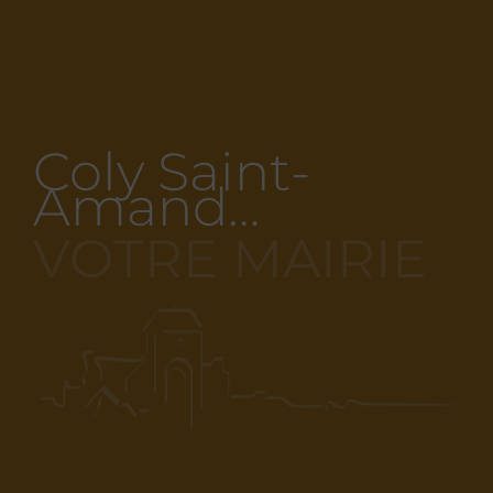
Coly Saint-
Amand…
VOTRE MAIRIE