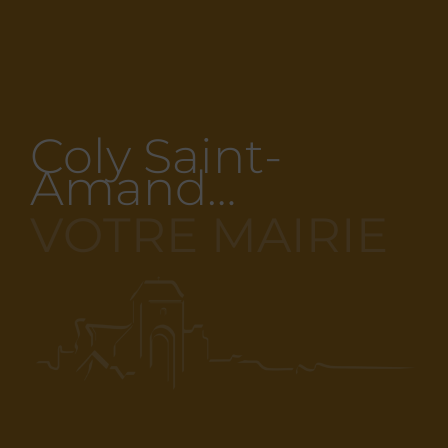
Coly Saint-
Amand…
VOTRE MAIRIE