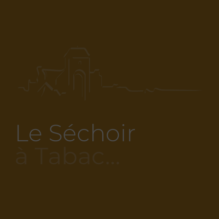
Le Séchoir
à Tabac…