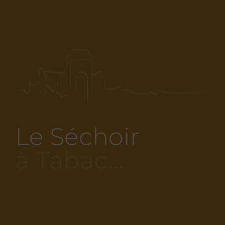
Le Séchoir
à Tabac…