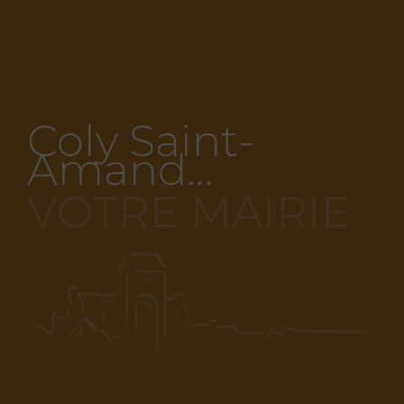
Coly Saint-
Amand…
VOTRE MAIRIE