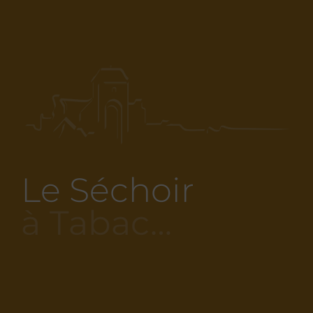
Le Séchoir
à Tabac…