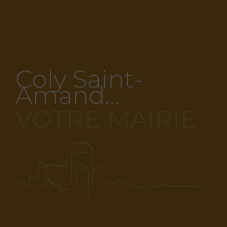
Coly Saint-
Amand…
VOTRE MAIRIE