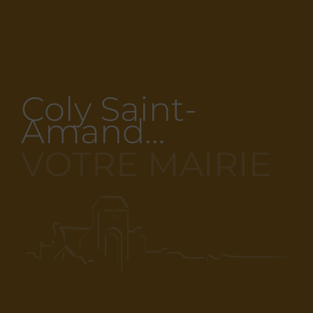
Coly Saint-
Amand…
VOTRE MAIRIE