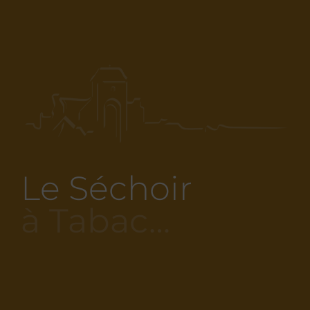
Le Séchoir
à Tabac…