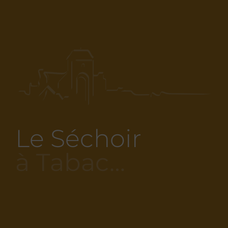
Le Séchoir
à Tabac…