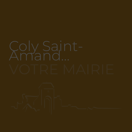
Coly Saint-
Amand…
VOTRE MAIRIE