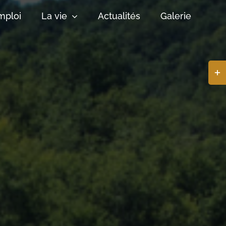
mploi
La vie
Actualités
Galerie
Basc
de
la
zone
de
la
barr
coul