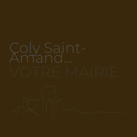
Coly Saint-
Amand…
VOTRE MAIRIE