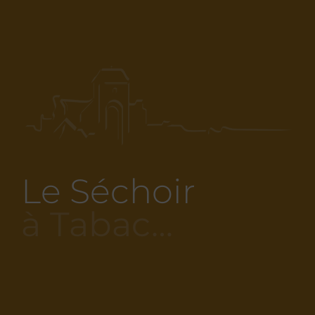
Le Séchoir
à Tabac…