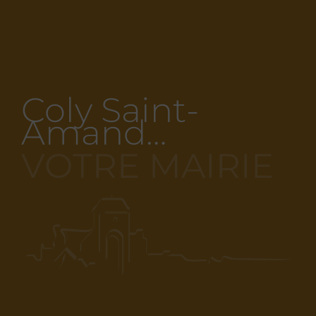
Coly Saint-
Amand…
VOTRE MAIRIE