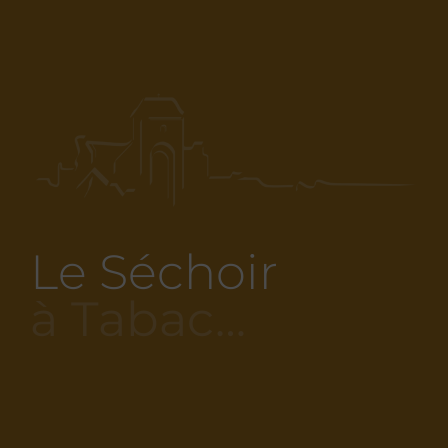
Le Séchoir
à Tabac…