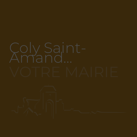
Coly Saint-
Amand…
VOTRE MAIRIE