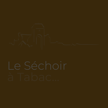
Le Séchoir
à Tabac…