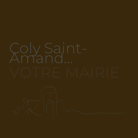
Coly Saint-
Amand…
VOTRE MAIRIE