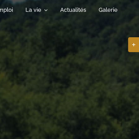
mploi
La vie
Actualités
Galerie
Basc
de
la
zone
de
la
barr
coul