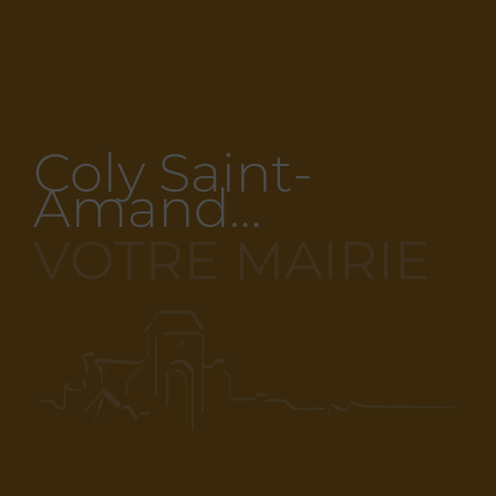
Coly Saint-
Amand…
VOTRE MAIRIE