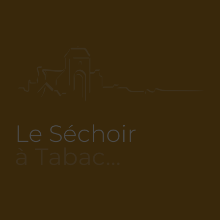
Le Séchoir
à Tabac…