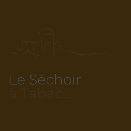
Le Séchoir
à Tabac…