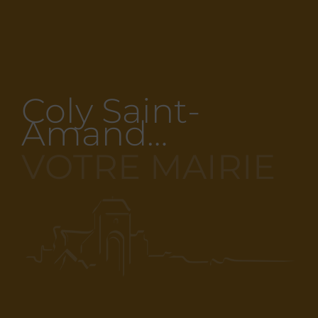
Coly Saint-
Amand…
VOTRE MAIRIE