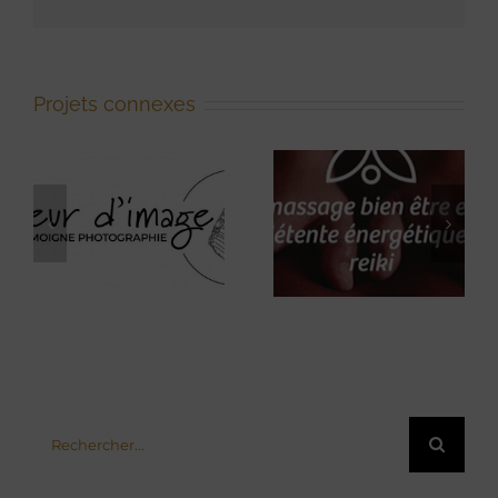
Projets connexes
Massage
bien-être, et
Au Petit
détente
Bazar
énergétique,
Reiki.
Rechercher: