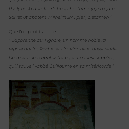
Psal(mos) cantate fr(atres) christum q(u)e rogate
Salvet ut abatem w(ilhelmum) p(er) pietamen ”
Que l’on peut traduire :
“ L’apprenne qui l’ignore, un homme noble ici
repose qui fut Rachel et Lia, Marthe et aussi Marie.
Des psaumes chantez frères, et le Christ suppliez,
qu’il sauve l »abbé Guillaume en sa miséricorde ”