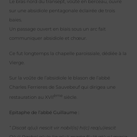
Le bras nord du transept, voûté en berceau, ouvre
sur une absidiole pentagonale éclairée de trois
baies.
Un passage ouvert en biais sous un arc fait
communiquer absidiole et chœur.
Ce fut longtemps la chapelle paroissiale, dédiée à la
Vierge.
Sur la voûte de l’absidiole le blason de l’abbé
Charles Ferrieres de Sauvebeuf qui dirigea une
ème
restauration au XVII
siècle.
Epitaphe de l’abbé Guillaume :
“ Discat q(u)i nescit vir nobil(is) hi(c) req(u)iescit
Q(u)i Rachel q(u)e lia q(u)i marta f(u)it at(ue) maria