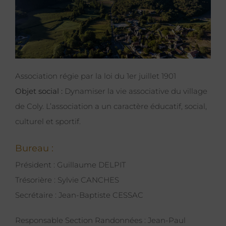
Larger
Image
Association régie par la loi du 1er juillet 1901
Objet social :
Dynamiser la vie associative du village
de Coly. L’association a un caractère éducatif, social,
culturel et sportif.
Bureau :
Président : Guillaume DELPIT
Trésorière : Sylvie CANCHES
Secrétaire : Jean-Baptiste CESSAC
Responsable Section Randonnées : Jean-Paul