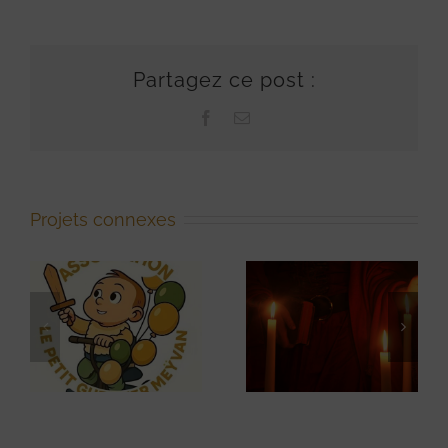
Partagez ce post :
Facebook
Email
Projets connexes
Association
Foncière
L’Oeil Écoute
Pastorale
Libre