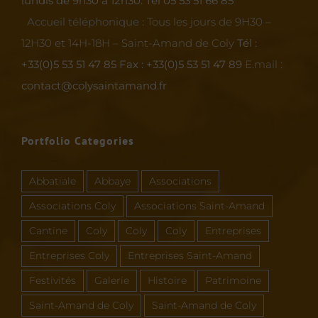
lundis de 9h30 à 12h30.
Tél 05 53 51 66 85
Accueil téléphonique :
Tous les jours de 9H30 –
12H30 et 14H-18H – Saint-Amand de Coly
Tél :
+33(0)5 53 51 47 85
Fax : +33(0)5 53 51 47 89
E.mail :
contact@colysaintamand.fr
Portfolio Categories
Abbatiale
Abbaye
Associations
Associations Coly
Associations Saint-Amand
Cantine
Coly
Coly
Coly
Entreprises
Entreprises Coly
Entreprises Saint-Amand
Festivités
Galerie
Histoire
Patrimoine
Saint-Amand de Coly
Saint-Amand de Coly