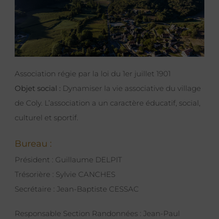
Larger
Image
Association régie par la loi du 1er juillet 1901
Objet social :
Dynamiser la vie associative du village
de Coly. L’association a un caractère éducatif, social,
culturel et sportif.
Bureau :
Président : Guillaume DELPIT
Trésorière : Sylvie CANCHES
Secrétaire : Jean-Baptiste CESSAC
Responsable Section Randonnées : Jean-Paul