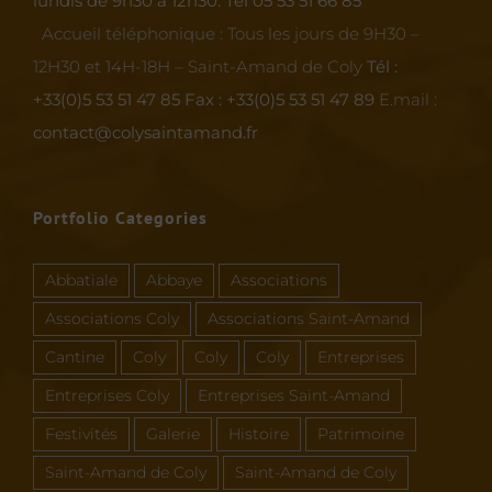
lundis de 9h30 à 12h30.
Tél 05 53 51 66 85
Accueil téléphonique :
Tous les jours de 9H30 –
12H30 et 14H-18H – Saint-Amand de Coly
Tél :
+33(0)5 53 51 47 85
Fax : +33(0)5 53 51 47 89
E.mail :
contact@colysaintamand.fr
Portfolio Categories
Abbatiale
Abbaye
Associations
Associations Coly
Associations Saint-Amand
Cantine
Coly
Coly
Coly
Entreprises
Entreprises Coly
Entreprises Saint-Amand
Festivités
Galerie
Histoire
Patrimoine
Saint-Amand de Coly
Saint-Amand de Coly