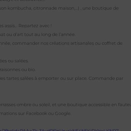
isson kombucha, citronnade maison,…) , une boutique de
es assis… Repartez avec !
t ou d’art tout au long de l’année.
’année, commander nos créations artisanales ou coffret de
s ou salées.
 raisonnes ou bio.
es tartes salées à emporter ou sur place. Commande par
errasses ombre ou soleil, et une boutique accessible en fauteu
formations sur Facebook ou Google.
/?fbclid=PAAaZk-
3AydPf1nUrvakNE4N5KiDYIcxLKNR7