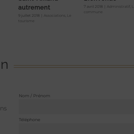
autrement
7 avril 2018
|
Administratif
,
L
commune
9 juillet 2018
|
Associations
,
Le
tourisme
on
Nom / Prénom
ons
Téléphone