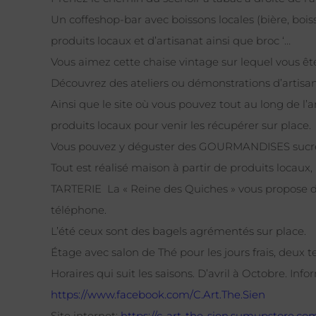
Un coffeshop-bar avec boissons locales (bière, bo
produits locaux et d’artisanat ainsi que broc ‘…
Vous aimez cette chaise vintage sur lequel vous êt
Découvrez des ateliers ou démonstrations d’artisana
Ainsi que le site où vous pouvez tout au long de l
produits locaux pour venir les récupérer sur place.
Vous pouvez y déguster des GOURMANDISES sucrée
Tout est réalisé maison à partir de produits locaux,
TARTERIE La « Reine des Quiches » vous propose d
téléphone.
L’été ceux sont des bagels agrémentés sur place.
Étage avec salon de Thé pour les jours frais, deux t
Horaires qui suit les saisons. D’avril à Octobre. In
https://www.facebook.com/C.
Art.The.Sien
Site internet:
https://c-art-the-sien.
sumupstore.com