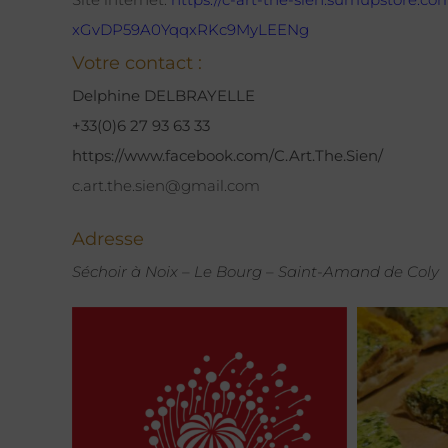
xGvDP59A0YqqxRKc9MyLEENg
Votre contact :
Delphine DELBRAYELLE
+33(0)6 27 93 63 33
https://www.facebook.com/C.Art.The.Sien/
c.art.the.sien@gmail.com
Adresse
Séchoir à Noix – Le Bourg – Saint-Amand de Coly