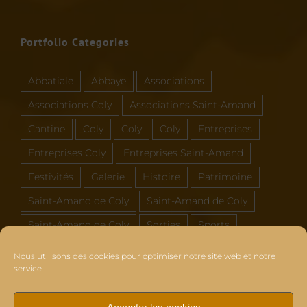
Portfolio Categories
Abbatiale
Abbaye
Associations
Associations Coly
Associations Saint-Amand
Cantine
Coly
Coly
Coly
Entreprises
Entreprises Coly
Entreprises Saint-Amand
Festivités
Galerie
Histoire
Patrimoine
Saint-Amand de Coly
Saint-Amand de Coly
Saint-Amand de Coly
Sorties
Sports
Vous et Coly Saint-Amand
Nous utilisons des cookies pour optimiser notre site web et notre
service.