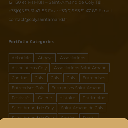
12H30 et 14H-18H – Saint-Amand de Coly
Tél :
+33(0)5 53 51 47 85
Fax : +33(0)5 53 51 47 89
E.mail :
contact@colysaintamand.fr
Portfolio Categories
Abbatiale
Abbaye
Associations
Associations Coly
Associations Saint-Amand
Cantine
Coly
Coly
Coly
Entreprises
Entreprises Coly
Entreprises Saint-Amand
Festivités
Galerie
Histoire
Patrimoine
Saint-Amand de Coly
Saint-Amand de Coly
Saint-Amand de Coly
Sorties
Sports
Vous et Coly Saint-Amand